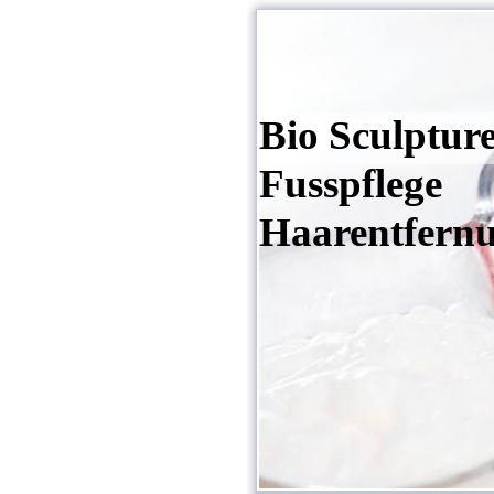
BIO N
Bio Sculpt
Fusspflege
Haarentfern