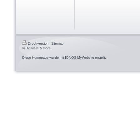
Druckversion
|
Sitemap
© Bio Nails & more
Diese Homepage wurde mit
IONOS MyWebsite
erstellt.