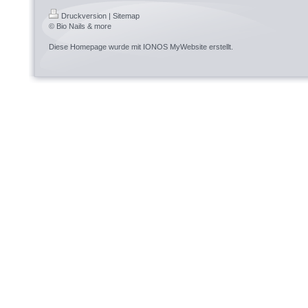
Druckversion
|
Sitemap
© Bio Nails & more
Diese Homepage wurde mit
IONOS MyWebsite
erstellt.